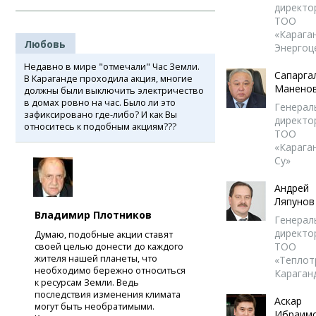
директо
ТОО
«Карага
Любовь
Энергоц
Недавно в мире "отмечали" Час Земли.
Сапарга
В Караганде проходила акция, многие
Манено
должны были выключить электричество
в домах ровно на час. Было ли это
Генерал
зафиксировано где-либо? И как Вы
директо
относитесь к подобным акциям???
ТОО
«Карага
Су»
Андрей
Ляпунов
Владимир Плотников
Генерал
директо
Думаю, подобные акции ставят
ТОО
своей целью донести до каждого
жителя нашей планеты, что
«Теплот
необходимо бережно относиться
Караган
к ресурсам Земли. Ведь
последствия изменения климата
Аскар
могут быть необратимыми.
Ибраим