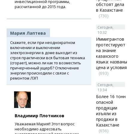
инвестиционной программы,
обстоят дела
рассчитанной до 2015 года.
в Казахстане
(730)
Сегодня,
10:32
Мария Лаптева
Иммигрантов
Скажите, если при неоднократном
протестируют
включении и выключении
на знание
электроэнергии в доме выходит из
казахского
строя практически вся бытовая техника
языка: названы
(сгорает), можно ли как то возместить
цена и условия
причерченный ущерб? Отключение
(693)
энергии происходили с связи с
ремонтом ЛЭП
Сегодня,
13:34
Более 16 тонн
опасной
продукции
изъяли из
Владимир Плотников
продажи в
Уважаемая Мария!! Этот вопрос
Казахстане
необходимо адресовать
(656)