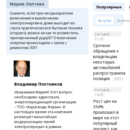
Мария Лаптева
Популярные
Скажите, если при неоднократном
включении и выключении
За сутки
За меся
электроэнергии в доме выходит из
строя практически вся бытовая техника
(сгорает), можно ли как то возместить
Сегодня,
причерченный ущерб? Отключение
11:35
энергии происходили с связи с
Срочное
ремонтом ЛЭП
обращение к
владельцам
некоторых
автомобилей
распространила
полиция
(965)
Владимир Плотников
Сегодня,
Уважаемая Мария!! Этот вопрос
14:05
необходимо адресовать
Рост цен на
энергопередающей организации
334%
– ТОО «Караганды Жарык». В
настоящее время эта компания
произошел в
реализует масштабную
мире на этот
модернизацию линий
популярный
электропередач в рамках
продукт: как