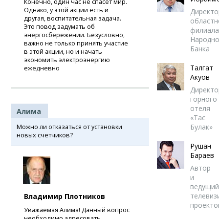
Конечно, один час не спасет мир.
Однако, у этой акции есть и
Директо
другая, воспитательная задача.
областн
Это повод задумать об
филиала
энергосбережении. Безусловно,
Народно
важно не только принять участие
Банка
в этой акции, но и начать
экономить электроэнергию
Талгат
ежедневно
Акуов
Директо
горного
отеля
Алима
«Тас
Булак»
Можно ли отказаться от установки
новых счетчиков?
Рушан
Бараев
Автор
и
ведущий
телевиз
Владимир Плотников
проекто
Уважаемая Алима! Данный вопрос
необходимо адресовать