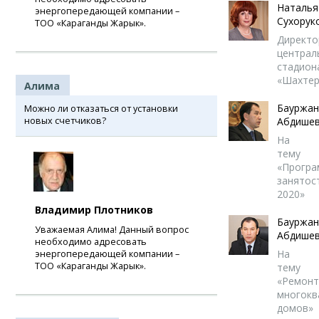
Наталья
энергопередающей компании –
Сухорук
ТОО «Караганды Жарык».
Директо
централ
стадион
«Шахтер
Алима
Бауржан
Можно ли отказаться от установки
новых счетчиков?
Абдише
На
тему
«Програ
занятос
2020»
Владимир Плотников
Бауржан
Уважаемая Алима! Данный вопрос
Абдише
необходимо адресовать
На
энергопередающей компании –
ТОО «Караганды Жарык».
тему
«Ремонт
многокв
домов»