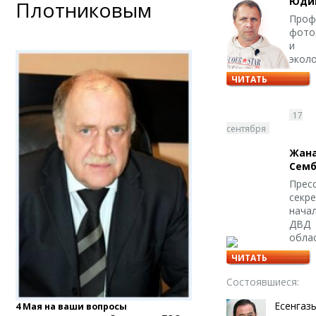
Юди
Плотниковым
Проф
фото
и
экол
ЧИТАТЬ
ОТВЕТЫ
17
сентября
Жан
Семб
Пресс
секр
нача
ДВД
обла
ЧИТАТЬ
ОТВЕТЫ
Состоявшиеся:
Есенгаз
4 Мая на ваши вопросы