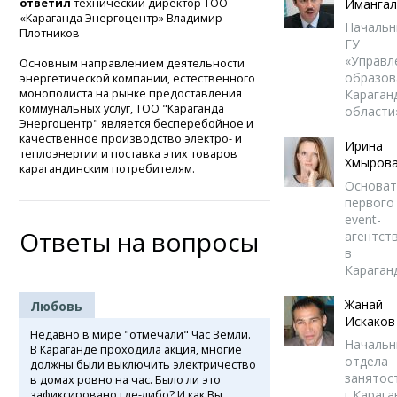
ответил
технический директор ТОО
Имангал
«Караганда Энергоцентр» Владимир
Начальн
Плотников
ГУ
«Управл
Основным направлением деятельности
образов
энергетической компании, естественного
монополиста на рынке предоставления
Караган
коммунальных услуг, ТОО "Караганда
области
Энергоцентр" является бесперебойное и
качественное производство электро- и
Ирина
теплоэнергии и поставка этих товаров
Хмыров
карагандинским потребителям.
Основат
первого
event-
Ответы на вопросы
агентст
в
Караган
Жанай
Любовь
Искаков
Недавно в мире "отмечали" Час Земли.
Начальн
В Караганде проходила акция, многие
отдела
должны были выключить электричество
занятос
в домах ровно на час. Было ли это
г.Караг
зафиксировано где-либо? И как Вы