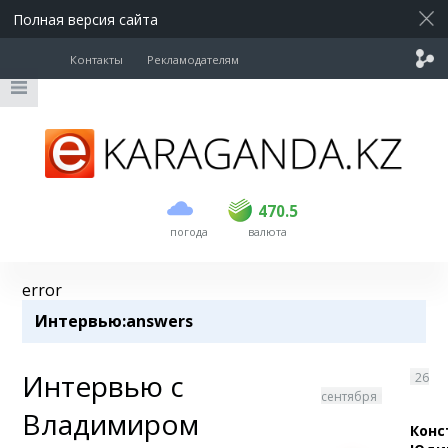
Полная версия сайта
Контакты
Рекламодателям
покупка
продажа
USD
468.5
470.5
470.5
погода
валюта
EUR
539
544
RUB
5.51
5.58
error
Интервью
:answers
Интервью с
26
сентября
Владимиром
Конс