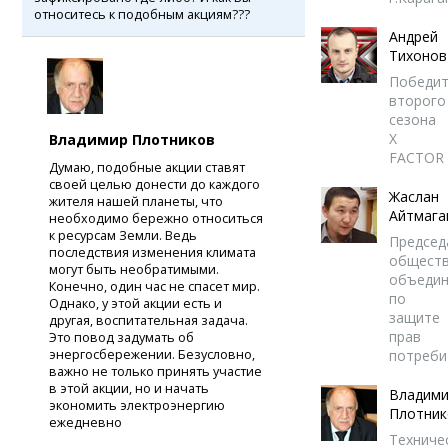
относитесь к подобным акциям???
Андрей
Тихонов
Победит
второго
сезона
X
Владимир Плотников
FACTOR
Думаю, подобные акции ставят
своей целью донести до каждого
Жаслан
жителя нашей планеты, что
Айтмага
необходимо бережно относиться
к ресурсам Земли. Ведь
Председ
последствия изменения климата
обществ
могут быть необратимыми.
объедин
Конечно, один час не спасет мир.
по
Однако, у этой акции есть и
защите
другая, воспитательная задача.
прав
Это повод задумать об
энергосбережении. Безусловно,
потреби
важно не только принять участие
в этой акции, но и начать
Владим
экономить электроэнергию
Плотник
ежедневно
Техниче