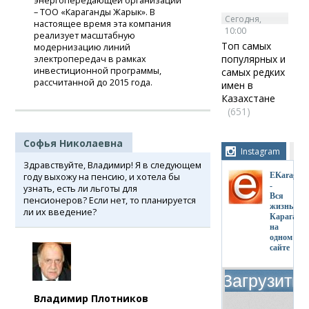
энергопередающей организации
– ТОО «Караганды Жарык». В
Сегодня,
настоящее время эта компания
10:00
реализует масштабную
Топ самых
модернизацию линий
популярных и
электропередач в рамках
инвестиционной программы,
самых редких
рассчитанной до 2015 года.
имен в
Казахстане
(651)
Софья Николаевна
Instagram
Здравствуйте, Владимир! Я в следующем
EKaragand
году выхожу на пенсию, и хотела бы
-
узнать, есть ли льготы для
Вся
пенсионеров? Если нет, то планируется
жизнь
ли их введение?
Караганд
на
одном
сайте
Владимир Плотников